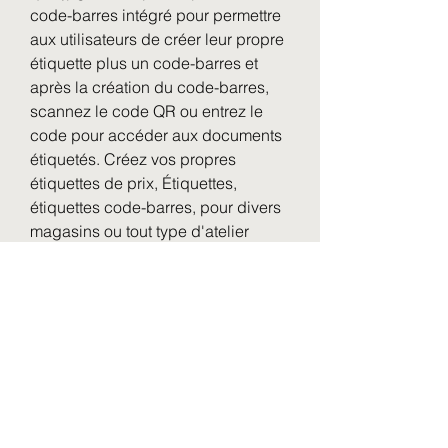
code-barres intégré pour permettre 
aux utilisateurs de créer leur propre 
étiquette plus un code-barres et 
après la création du code-barres, 
scannez le code QR ou entrez le 
code pour accéder aux documents 
étiquetés. Créez vos propres 
étiquettes de prix, Étiquettes, 
étiquettes code-barres, pour divers 
magasins ou tout type d'atelier 
industriel. Les utilisateurs peuvent 
également générer des étiquettes et 
des balises à partir de l'importation 
à partir d'une base de données 
externe. Avec les capacités de 
Windows, les utilisateurs peuvent 
créer des effets complexes de 
fondu, rotation, transparence. Vous 
pouvez également télécharger 