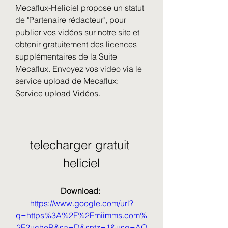
Mecaflux-Heliciel propose un statut 
de "Partenaire rédacteur", pour 
publier vos vidéos sur notre site et 
obtenir gratuitement des licences 
supplémentaires de la Suite 
Mecaflux. Envoyez vos video via le 
service upload de Mecaflux: 
Service upload Vidéos.
telecharger gratuit 
heliciel
Download: 
https://www.google.com/url?
q=https%3A%2F%2Fmiimms.com%
2F2ucheR&sa=D&sntz=1&usg=AO