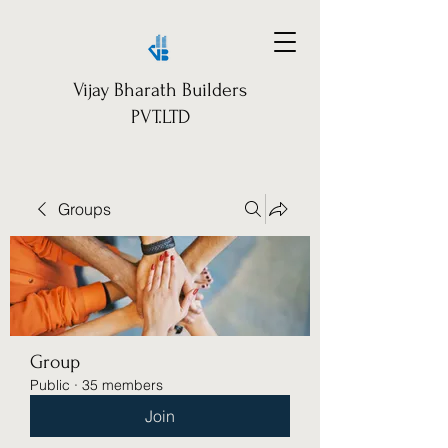
Vijay Bharath Builders
PVT.LTD
Groups
Group
Public
·
35 members
Join