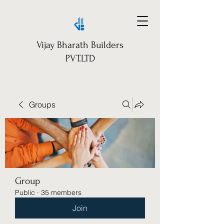
Vijay Bharath Builders
PVT.LTD
Groups
Group
Public
·
35 members
Join