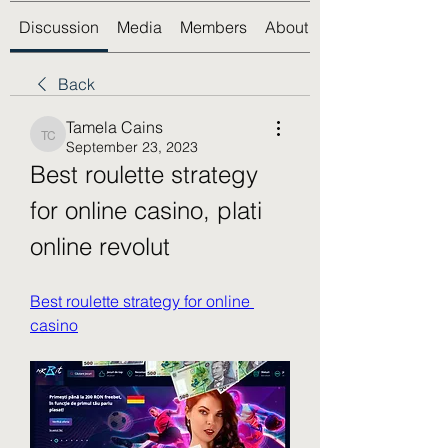
Discussion
Media
Members
About
Back
Tamela Cains
Tamela Cains
September 23, 2023
Best roulette strategy 
for online casino, plati 
online revolut
Best roulette strategy for online 
casino