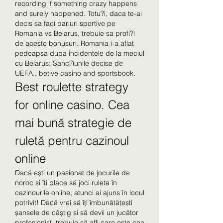
recording if something crazy happens 
and surely happened. Totu?i, daca te-ai 
decis sa faci pariuri sportive pe 
Romania vs Belarus, trebuie sa profi?i 
de aceste bonusuri. Romania i-a aflat 
pedeapsa dupa incidentele de la meciul 
cu Belarus: Sanc?iunile decise de 
UEFA., betive casino and sportsbook.
Best roulette strategy 
for online casino. Cea 
mai bună strategie de 
ruletă pentru cazinoul 
online
Dacă ești un pasionat de jocurile de 
noroc și îți place să joci ruleta în 
cazinourile online, atunci ai ajuns în locul 
potrivit! Dacă vrei să îți îmbunătățești 
șansele de câștig și să devii un jucător 
profesionist, trebuie să afli care este cea 