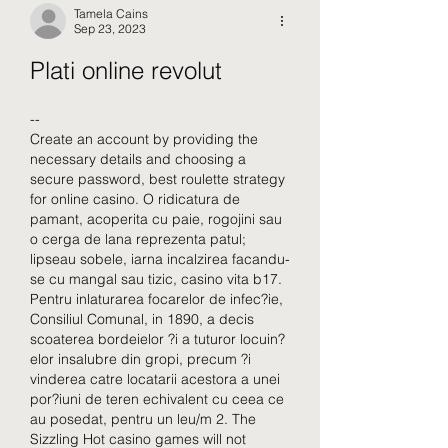
Tamela Cains
Sep 23, 2023
Plati online revolut
--
Create an account by providing the 
necessary details and choosing a 
secure password, best roulette strategy 
for online casino. O ridicatura de 
pamant, acoperita cu paie, rogojini sau 
o cerga de lana reprezenta patul; 
lipseau sobele, iarna incalzirea facandu-
se cu mangal sau tizic, casino vita b17. 
Pentru inlaturarea focarelor de infec?ie, 
Consiliul Comunal, in 1890, a decis 
scoaterea bordeielor ?i a tuturor locuin?
elor insalubre din gropi, precum ?i 
vinderea catre locatarii acestora a unei 
por?iuni de teren echivalent cu ceea ce 
au posedat, pentru un leu/m 2. The 
Sizzling Hot casino games will not 