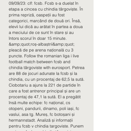
09/09/23: clf: fcsb. Fcsb s-a duelat în 
etapa a cincea cu chindia târgoviște. În 
prima repriză, oaspeții au fost 
categorici, marcând de două ori. Însă, 
elevii lui dică au arătat în partea a doua 
a meciului de ce sunt în stare și au 
întors scorul în doar 15 minute. 
&amp;quot;roș-albaștrii&amp;quot; 
pleacă de pe arena națională cu 3 
puncte. Follow the romanian liga i live 
football match between fcsb and 
chindia târgoviste with eurosport. Petrea 
are 88 de jocuri adunate la fcsb și la 
chindia, cu un procentaj de 62,5 la sută. 
Ciobotariu a ajuns la 221 de partide în 
care a fost antrenor principal și are un 
procentaj de 47,1 la sută. El a pregătit 
însă multe echipe: fc național, cs 
otopeni, pandurii, dinamo, poli iași, fc 
vaslui, asa tg. Mureș, fc botoșani și 
hermannstadt. Analiză și informații 
pentru fcsb v chindia targoviste. Punem 