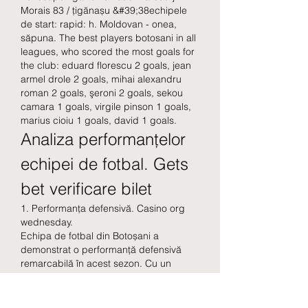
Morais 83 / țigănașu &#39;38echipele 
de start: rapid: h. Moldovan - onea, 
săpuna. The best players botosani in all 
leagues, who scored the most goals for 
the club: eduard florescu 2 goals, jean 
armel drole 2 goals, mihai alexandru 
roman 2 goals, şeroni 2 goals, sekou 
camara 1 goals, virgile pinson 1 goals, 
marius cioiu 1 goals, david 1 goals. 
Analiza performanțelor 
echipei de fotbal. Gets 
bet verificare bilet
1. Performanța defensivă. Casino org 
wednesday.
Echipa de fotbal din Botoșani a 
demonstrat o performanță defensivă 
remarcabilă în acest sezon. Cu un 
sistem solid de apărare, jucătorii au 
reușit să-și protejeze eficient poarta de 
atacurile adversarilor. Cu un număr 