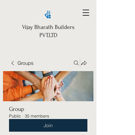
Vijay Bharath Builders
PVT.LTD
Groups
Group
Public
·
35 members
Join