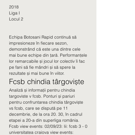
2018
Liga I
Locul 2
Echipa Botosani Rapid continuă să 
impresioneze în fiecare sezon, 
demonstrând că este una dintre cele 
mai bune echipe din țară. Performanțele 
lor remarcabile și jocul lor colectiv îi fac 
pe fani să fie mândri și să spere la 
rezultate și mai bune în viitor.
Fcsb chindia târgoviște
Analiză și informații pentru chindia 
targoviste v fcsb. Ponturi și pariuri 
pentru confruntarea chindia târgoviște 
vs fcsb, care se dispută pe 11 
decembrie, de la ora 20. 30, în cadrul 
etapei a 20-a din superliga românia. 
Fcsb view events: 02/09/23: lii: fcsb 3 - 0 
universitatea craiova view events: 