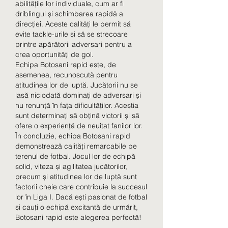
abilitățile lor individuale, cum ar fi 
driblingul și schimbarea rapidă a 
direcției. Aceste calități le permit să 
evite tackle-urile și să se strecoare 
printre apărătorii adversari pentru a 
crea oportunități de gol.
Echipa Botosani rapid este, de 
asemenea, recunoscută pentru 
atitudinea lor de luptă. Jucătorii nu se 
lasă niciodată dominați de adversari și 
nu renunță în fața dificultăților. Aceștia 
sunt determinați să obțină victorii și să 
ofere o experiență de neuitat fanilor lor.
În concluzie, echipa Botosani rapid 
demonstrează calități remarcabile pe 
terenul de fotbal. Jocul lor de echipă 
solid, viteza și agilitatea jucătorilor, 
precum și atitudinea lor de luptă sunt 
factorii cheie care contribuie la succesul 
lor în Liga I. Dacă ești pasionat de fotbal 
și cauți o echipă excitantă de urmărit, 
Botosani rapid este alegerea perfectă!