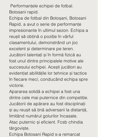
 Performanțele echipei de fotbal. 
Botosani rapid.
Echipa de fotbal din Botoșani, Botosani 
Rapid, a avut o serie de performanțe 
impresionante în ultimul sezon. Echipa a 
reușit să obțină o poziție în vârful 
clasamentului, demonstrând un joc 
excelent și determinare pe teren.
Jucătorii talentați și în formă fizică au 
fost unul dintre principalele motive ale 
succesului echipei. Acești jucători au 
evidențiat abilitățile lor tehnice și tactice 
în fiecare meci, conducând echipa spre 
victorie.
Apararea solidă a echipei a fost una 
dintre cele mai puternice din competiție. 
Jucătorii de apărare au fost disciplinați 
și au reușit să țină adversarii la distanță, 
limitând numărul golurilor încasate.
Atac puternic și eficient. Fcsb chindia 
târgoviște.
Echipa Botosani Rapid s-a remarcat 