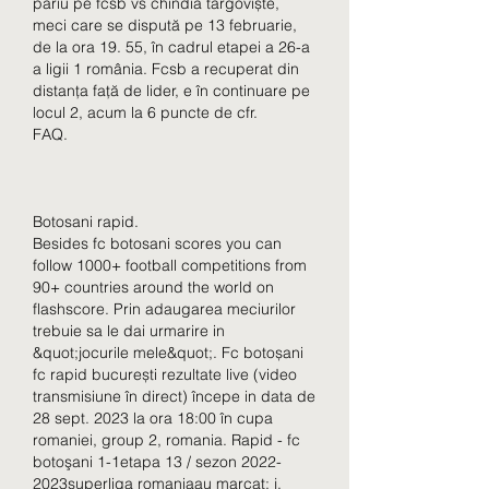
pariu pe fcsb vs chindia târgoviște, 
meci care se dispută pe 13 februarie, 
de la ora 19. 55, în cadrul etapei a 26-a 
a ligii 1 românia. Fcsb a recuperat din 
distanța față de lider, e în continuare pe 
locul 2, acum la 6 puncte de cfr. 
FAQ.
Botosani rapid.
Besides fc botosani scores you can 
follow 1000+ football competitions from 
90+ countries around the world on 
flashscore. Prin adaugarea meciurilor 
trebuie sa le dai urmarire in 
&quot;jocurile mele&quot;. Fc botoșani 
fc rapid bucurești rezultate live (video 
transmisiune în direct) începe in data de 
28 sept. 2023 la ora 18:00 în cupa 
romaniei, group 2, romania. Rapid - fc 
botoşani 1-1etapa 13 / sezon 2022-
2023superliga romaniaau marcat: j. 