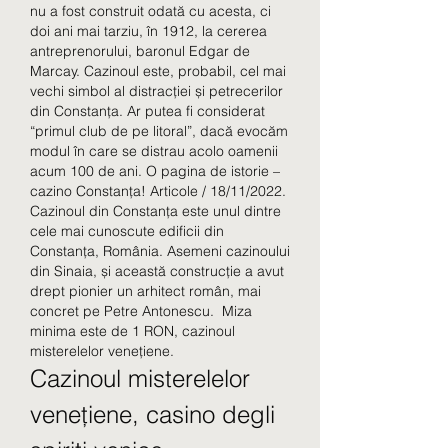
nu a fost construit odată cu acesta, ci 
doi ani mai tarziu, în 1912, la cererea 
antreprenorului, baronul Edgar de 
Marcay. Cazinoul este, probabil, cel mai 
vechi simbol al distracției și petrecerilor 
din Constanța. Ar putea fi considerat 
“primul club de pe litoral”, dacă evocăm 
modul în care se distrau acolo oamenii 
acum 100 de ani. O pagina de istorie – 
cazino Constanța! Articole / 18/11/2022. 
Cazinoul din Constanța este unul dintre 
cele mai cunoscute edificii din 
Constanța, România. Asemeni cazinoului 
din Sinaia, și această construcție a avut 
drept pionier un arhitect român, mai 
concret pe Petre Antonescu.  Miza 
minima este de 1 RON, cazinoul 
misterelelor venețiene.
Cazinoul misterelelor 
venețiene, casino degli 