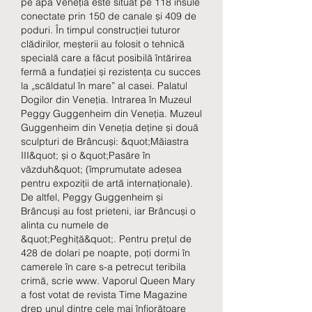
pe apă Veneția este situat pe 118 insule 
conectate prin 150 de canale și 409 de 
poduri. În timpul construcției tuturor 
clădirilor, meșterii au folosit o tehnică 
specială care a făcut posibilă întărirea 
fermă a fundației și rezistența cu succes 
la „scăldatul în mare” al casei. Palatul 
Dogilor din Veneția. Intrarea în Muzeul 
Peggy Guggenheim din Veneția. Muzeul 
Guggenheim din Veneția deține și două 
sculpturi de Brâncuși: &quot;Măiastra 
III&quot; și o &quot;Pasăre în 
văzduh&quot; (împrumutate adesea 
pentru expoziții de artă internaționale). 
De altfel, Peggy Guggenheim și 
Brâncuși au fost prieteni, iar Brâncuși o 
alinta cu numele de 
&quot;Peghiță&quot;. Pentru prețul de 
428 de dolari pe noapte, poți dormi în 
camerele în care s-a petrecut teribila 
crimă, scrie www. Vaporul Queen Mary 
a fost votat de revista Time Magazine 
drep unul dintre cele mai înfiorătoare 