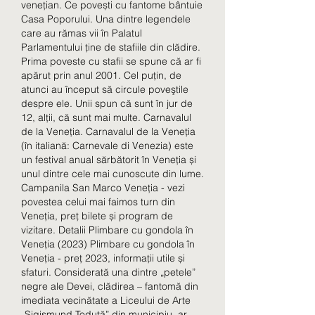
venețian. Ce povești cu fantome bântuie 
Casa Poporului. Una dintre legendele 
care au rămas vii în Palatul 
Parlamentului ține de stafiile din clădire. 
Prima poveste cu stafii se spune că ar fi 
apărut prin anul 2001. Cel puţin, de 
atunci au început să circule poveştile 
despre ele. Unii spun că sunt în jur de 
12, alţii, că sunt mai multe. Carnavalul 
de la Veneția. Carnavalul de la Veneția 
(în italiană: Carnevale di Venezia) este 
un festival anual sărbătorit în Veneția și 
unul dintre cele mai cunoscute din lume. 
Campanila San Marco Veneția - vezi 
povestea celui mai faimos turn din 
Veneția, preț bilete și program de 
vizitare. Detalii Plimbare cu gondola în 
Veneția (2023) Plimbare cu gondola în 
Veneția - preț 2023, informații utile și 
sfaturi. Considerată una dintre „petele” 
negre ale Devei, clădirea – fantomă din 
imediata vecinătate a Liceului de Arte 
„Sigismund Toduţă” din municipiu, ar 