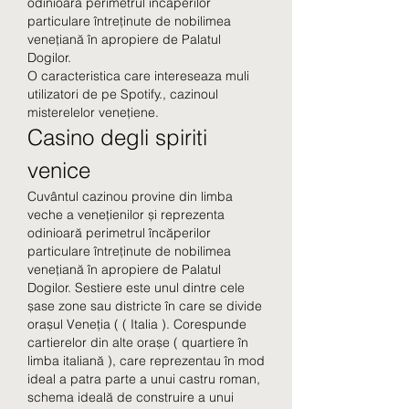
odinioară perimetrul încăperilor 
particulare întreținute de nobilimea 
venețiană în apropiere de Palatul 
Dogilor. 
O caracteristica care intereseaza muli 
utilizatori de pe Spotify., cazinoul 
misterelelor venețiene.
Casino degli spiriti 
venice
Cuvântul cazinou provine din limba 
veche a venețienilor și reprezenta 
odinioară perimetrul încăperilor 
particulare întreținute de nobilimea 
venețiană în apropiere de Palatul 
Dogilor. Sestiere este unul dintre cele 
șase zone sau districte în care se divide 
orașul Veneția ( ( Italia ). Corespunde 
cartierelor din alte orașe ( quartiere în 
limba italiană ), care reprezentau în mod 
ideal a patra parte a unui castru roman, 
schema ideală de construire a unui 