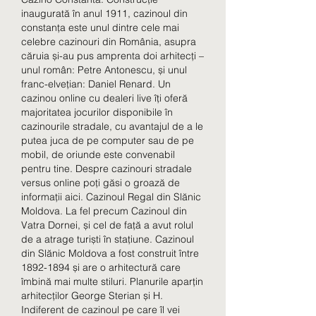
inaugurată în anul 1911, cazinoul din 
constanța este unul dintre cele mai 
celebre cazinouri din România, asupra 
căruia și-au pus amprenta doi arhitecți – 
unul român: Petre Antonescu, și unul 
franc-elvețian: Daniel Renard. Un 
cazinou online cu dealeri live îți oferă 
majoritatea jocurilor disponibile în 
cazinourile stradale, cu avantajul de a le 
putea juca de pe computer sau de pe 
mobil, de oriunde este convenabil 
pentru tine. Despre cazinouri stradale 
versus online poți găsi o groază de 
informații aici. Cazinoul Regal din Slănic 
Moldova. La fel precum Cazinoul din 
Vatra Dornei, și cel de față a avut rolul 
de a atrage turiști în stațiune. Cazinoul 
din Slănic Moldova a fost construit între 
1892-1894 și are o arhitectură care 
îmbină mai multe stiluri. Planurile aparțin 
arhitecților George Sterian și H. 
Indiferent de cazinoul pe care îl vei 