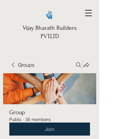
Vijay Bharath Builders
PVT.LTD
Groups
Group
Public
·
35 members
Join