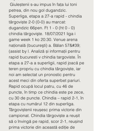
 Giuleștenii s-au impus în fața lui toni 
petrea, din nou gol dugandzic. 
Superliga, etapa a 27-a rapid - chindia 
târgoviște 2-0 (0-0) au marcat: 
dugandzic 66pen. Ft 1 - 0 (ht 0 - 0) 
chindia târgovişte. 18/07/2021 liga i 
game week 1 ko 20:30. Venue arena 
naţională (bucureşti) a. Bălan 57&#39; 
(assist by l. Analiză și informații pentru 
rapid bucuresti v chindia targoviste. În 
etapa a 27-a a superligii, rapid joacă pe 
teren propriu cu chindia târgoviște, iar 
noi am selectat un pronostic pentru 
acest meci din oferta superbet pariuri. 
Rapid ocupă locul patru, cu 46 de 
puncte, în timp ce chindia este pe zece, 
cu 30 de puncte. Chindia – rapid 2-1, în 
etapa cu numărul 12 din superliga. 
Târgoviștenii reușesc prima victorie din 
campionat. Chindia târgoviște a reușit 
să o învingă pe rapid, scor 2-1, reușind 
prima victorie din această ediție de 