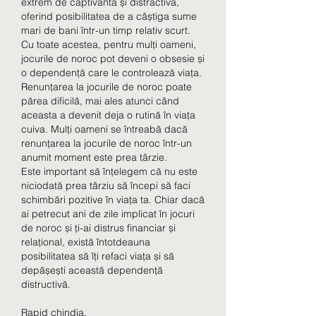
extrem de captivantă și distractivă, 
oferind posibilitatea de a câștiga sume 
mari de bani într-un timp relativ scurt. 
Cu toate acestea, pentru mulți oameni, 
jocurile de noroc pot deveni o obsesie și 
o dependență care le controlează viața.
Renunțarea la jocurile de noroc poate 
părea dificilă, mai ales atunci când 
aceasta a devenit deja o rutină în viața 
cuiva. Mulți oameni se întreabă dacă 
renunțarea la jocurile de noroc într-un 
anumit moment este prea târzie.
Este important să înțelegem că nu este 
niciodată prea târziu să începi să faci 
schimbări pozitive în viața ta. Chiar dacă 
ai petrecut ani de zile implicat în jocuri 
de noroc și ți-ai distrus financiar și 
relațional, există întotdeauna 
posibilitatea să îți refaci viața și să 
depășești această dependență 
distructivă.
Rapid chindia.