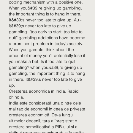
coping mechanism with a positive one. 
When you&#39;re giving up gambling, 
the important thing is to hang in there. 
It&#39;s never too late to give up. Au - 
it&#39;s never too late to give up 
gambling. “too early to start, too late to 
quit” gambling addictions have become 
a prominent problem in today’s society. 
When you gamble, think about the 
amount of money you’ll potentially lose if 
you make a bet. Is it too late to quit 
gambling? when you&#39;re giving up 
gambling, the important thing is to hang 
in there. It&#39;s never too late to give 
up. 
Creșterea economică în India. Rapid 
chindia.
India este considerată una dintre cele 
mai rapide economii în ceea ce privește 
creșterea economică. De-a lungul 
ultimelor decenii, țara a înregistrat o 
creștere semnificativă a PIB-ului și a 
obținut progrese considerabile în multe 