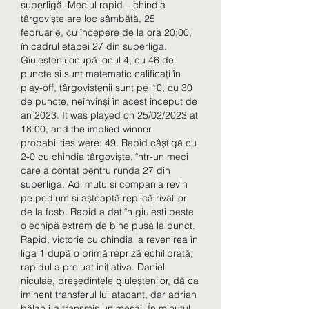
superligă. Meciul rapid – chindia 
târgoviște are loc sâmbătă, 25 
februarie, cu începere de la ora 20:00, 
în cadrul etapei 27 din superliga. 
Giuleștenii ocupă locul 4, cu 46 de 
puncte și sunt matematic calificați în 
play-off, târgoviștenii sunt pe 10, cu 30 
de puncte, neînvinși în acest început de 
an 2023. It was played on 25/02/2023 at 
18:00, and the implied winner 
probabilities were: 49. Rapid câștigă cu 
2-0 cu chindia târgoviște, într-un meci 
care a contat pentru runda 27 din 
superliga. Adi mutu și compania revin 
pe podium și așteaptă replică rivalilor 
de la fcsb. Rapid a dat în giulești peste 
o echipă extrem de bine pusă la punct. 
Rapid, victorie cu chindia la revenirea în 
liga 1 după o primă repriză echilibrată, 
rapidul a preluat inițiativa. Daniel 
niculae, președintele giuleștenilor, dă ca 
iminent transferul lui atacant, dar adrian 
bălan i-a transmis un mesaj. În minutul 