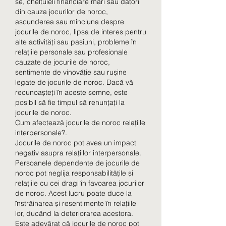
se, cheltuieli financiare mari sau datorii 
din cauza jocurilor de noroc, 
ascunderea sau minciuna despre 
jocurile de noroc, lipsa de interes pentru 
alte activități sau pasiuni, probleme în 
relațiile personale sau profesionale 
cauzate de jocurile de noroc, 
sentimente de vinovăție sau rușine 
legate de jocurile de noroc. Dacă vă 
recunoașteți în aceste semne, este 
posibil să fie timpul să renunțați la 
jocurile de noroc.
Cum afectează jocurile de noroc relațiile 
interpersonale?.
Jocurile de noroc pot avea un impact 
negativ asupra relațiilor interpersonale. 
Persoanele dependente de jocurile de 
noroc pot neglija responsabilitățile și 
relațiile cu cei dragi în favoarea jocurilor 
de noroc. Acest lucru poate duce la 
înstrăinarea și resentimente în relațiile 
lor, ducând la deteriorarea acestora.
Este adevărat că jocurile de noroc pot 