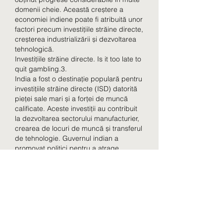
domenii cheie. Această creștere a 
economiei indiene poate fi atribuită unor 
factori precum investițiile străine directe, 
creșterea industrializării și dezvoltarea 
tehnologică.
Investițiile străine directe. Is it too late to 
quit gambling.3.
India a fost o destinație populară pentru 
investițiile străine directe (ISD) datorită 
pieței sale mari și a forței de muncă 
calificate. Aceste investiții au contribuit 
la dezvoltarea sectorului manufacturier, 
crearea de locuri de muncă și transferul 
de tehnologie. Guvernul indian a 
promovat politici pentru a atrage 
investitori străini, facilitând astfel 
creșterea economică.
Cresterea industrializării. Jocuri solitaire 
carti.
O altă cheie a creșterii economice în 
India a fost dezvoltarea industriei. 
Sectoarele cheie, cum ar fi IT-ul, 