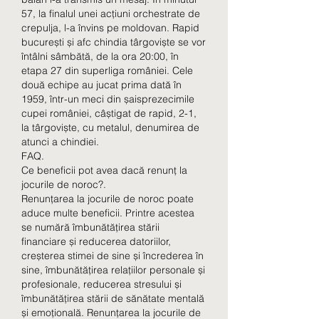
57, la finalul unei acțiuni orchestrate de 
crepulja, l-a învins pe moldovan. Rapid 
bucurești și afc chindia târgoviște se vor 
întâlni sâmbătă, de la ora 20:00, în 
etapa 27 din superliga româniei. Cele 
două echipe au jucat prima dată în 
1959, într-un meci din șaisprezecimile 
cupei româniei, câștigat de rapid, 2-1, 
la târgoviște, cu metalul, denumirea de 
atunci a chindiei. 
FAQ.
Ce beneficii pot avea dacă renunț la 
jocurile de noroc?.
Renunțarea la jocurile de noroc poate 
aduce multe beneficii. Printre acestea 
se numără îmbunătățirea stării 
financiare și reducerea datoriilor, 
creșterea stimei de sine și încrederea în 
sine, îmbunătățirea relațiilor personale și 
profesionale, reducerea stresului și 
îmbunătățirea stării de sănătate mentală 
și emoțională. Renunțarea la jocurile de 