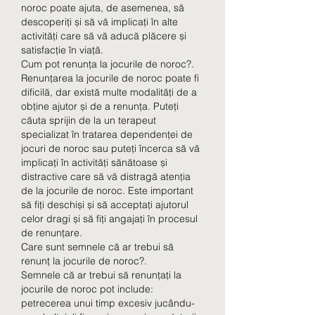
noroc poate ajuta, de asemenea, să 
descoperiți și să vă implicați în alte 
activități care să vă aducă plăcere și 
satisfacție în viață.
Cum pot renunța la jocurile de noroc?.
Renunțarea la jocurile de noroc poate fi 
dificilă, dar există multe modalități de a 
obține ajutor și de a renunța. Puteți 
căuta sprijin de la un terapeut 
specializat în tratarea dependenței de 
jocuri de noroc sau puteți încerca să vă 
implicați în activități sănătoase și 
distractive care să vă distragă atenția 
de la jocurile de noroc. Este important 
să fiți deschiși și să acceptați ajutorul 
celor dragi și să fiți angajați în procesul 
de renunțare.
Care sunt semnele că ar trebui să 
renunț la jocurile de noroc?.
Semnele că ar trebui să renunțați la 
jocurile de noroc pot include: 
petrecerea unui timp excesiv jucându-