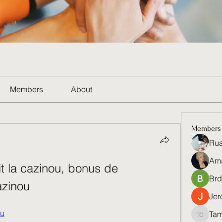
Members
About
Members
Rua
Am
t la cazinou, bonus de 
Brd
azinou
Jer
ou
Tam
Tamela 