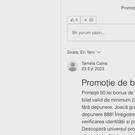
Promoț
0
Bir yorum yazın...
Sırala:
En Yeni
Tamela Cains
23 Eyl 2023
Promoție de b
Primești 50 lei bonus de
bilet valid de minimum 2
fără depunere. Joacă gra
depunere 888! Înregistre
verificarea identității ș
Descoperă universul promo