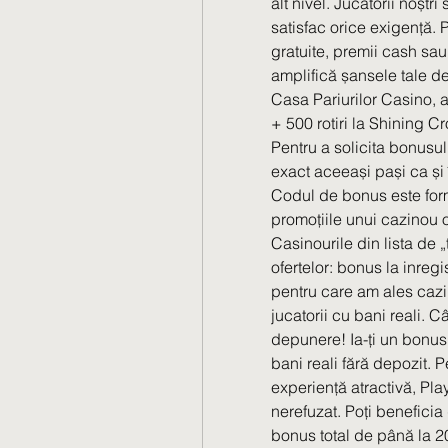
alt nivel. Jucătorii noșt
satisfac orice exigență. 
gratuite, premii cash sau
amplifică șansele tale de
Casa Pariurilor Casino,
+ 500 rotiri la Shining C
Pentru a solicita bonusul
exact aceeași pași ca și 
Codul de bonus este format
promoțiile unui cazinou
Casinourile din lista de 
ofertelor: bonus la inregis
pentru care am ales cazi
jucatorii cu bani reali. C
depunere! Ia-ți un bonus 
bani reali fără depozit. P
experiență atractivă, Pla
nerefuzat. Poți beneficia
bonus total de până la 20