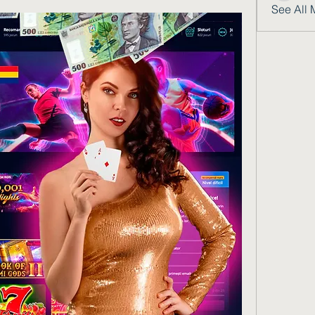
See All 