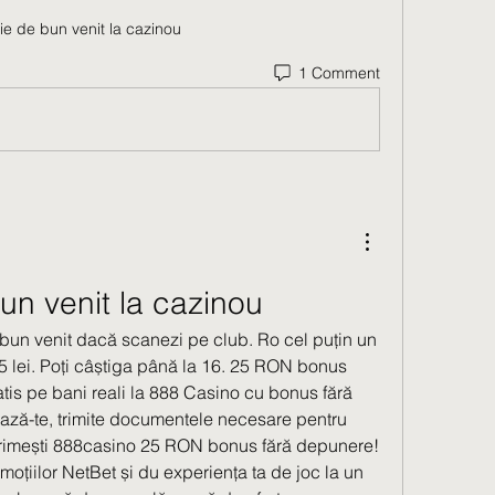
ie de bun venit la cazinou
1 Comment
un venit la cazinou
 bun venit dacă scanezi pe club. Ro cel puțin un 
5 lei. Poți câștiga până la 16. 25 RON bonus 
tis pe bani reali la 888 Casino cu bonus fără 
ază-te, trimite documentele necesare pentru 
i primești 888casino 25 RON bonus fără depunere! 
țiilor NetBet și du experiența ta de joc la un 