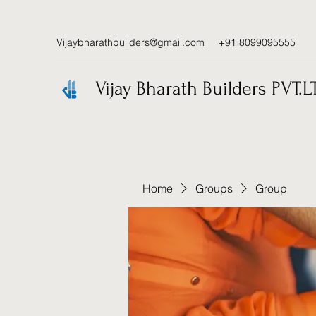
Vijaybharathbuilders@gmail.com
+91 8099095555
Vijay Bharath Builders PVT.L
Home
Groups
Group