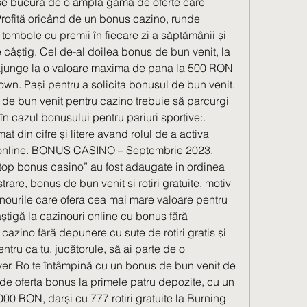
ri se bucură de o amplă gamă de oferte care 
Profită oricând de un bonus cazino, runde 
 tombole cu premii în fiecare zi a săptămânii și 
 câștig. Cel de-al doilea bonus de bun venit, la 
 ajunge la o valoare maxima de pana la 500 RON 
rown. Pași pentru a solicita bonusul de bun venit. 
 de bun venit pentru cazino trebuie să parcurgi 
în cazul bonusului pentru pariuri sportive:. 
 din cifre și litere avand rolul de a activa 
 online. BONUS CASINO – Septembrie 2023. 
„top bonus casino” au fost adaugate in ordinea 
trare, bonus de bun venit si rotiri gratuite, motiv 
nourile care ofera cea mai mare valoare pentru 
âștigă la cazinouri online cu bonus fără 
cazino fără depunere cu sute de rotiri gratis și 
entru ca tu, jucătorule, să ai parte de o 
yer. Ro te întâmpină cu un bonus de bun venit de 
 de oferta bonus la primele patru depozite, cu un 
00 RON, darși cu 777 rotiri gratuite la Burning 