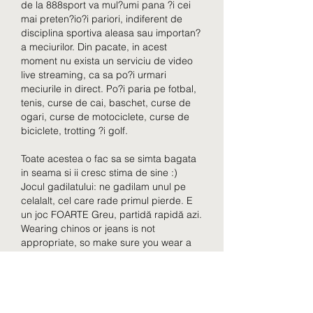
de la 888sport va mul?umi pana ?i cei 
mai preten?io?i pariori, indiferent de 
disciplina sportiva aleasa sau importan?
a meciurilor. Din pacate, in acest 
moment nu exista un serviciu de video 
live streaming, ca sa po?i urmari 
meciurile in direct. Po?i paria pe fotbal, 
tenis, curse de cai, baschet, curse de 
ogari, curse de motociclete, curse de 
biciclete, trotting ?i golf.
Toate acestea o fac sa se simta bagata 
in seama si ii cresc stima de sine :) 
Jocul gadilatului: ne gadilam unul pe 
celalalt, cel care rade primul pierde. E 
un joc FOARTE Greu, partidă rapidă azi. 
Wearing chinos or jeans is not 
appropriate, so make sure you wear a 
pair of formal trousers, g. Not yet the tux 
style, but make sure you pick a quasi-
formal suit like those made from wool or 
cashmere. Just kidding, they just make 
you hate yourself, o. Outfits For A Casino 