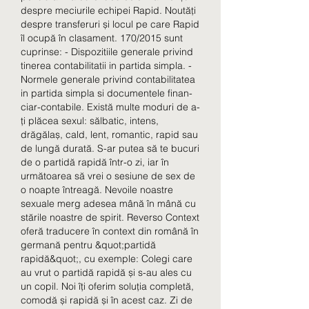
despre meciurile echipei Rapid. Noutăți 
despre transferuri și locul pe care Rapid 
îl ocupă în clasament. 170/2015 sunt 
cuprinse: - Dispozitiile generale privind 
tinerea contabilitatii in partida simpla. - 
Normele generale privind contabilitatea 
in partida simpla si documentele finan­
ciar-contabile. Există multe moduri de a-
ți plăcea sexul: sălbatic, intens, 
drăgălaș, cald, lent, romantic, rapid sau 
de lungă durată. S-ar putea să te bucuri 
de o partidă rapidă într-o zi, iar în 
următoarea să vrei o sesiune de sex de 
o noapte întreagă. Nevoile noastre 
sexuale merg adesea mână în mână cu 
stările noastre de spirit. Reverso Context 
oferă traducere în context din română în 
germană pentru &quot;partidă 
rapidă&quot;, cu exemple: Colegi care 
au vrut o partidă rapidă și s-au ales cu 
un copil. Noi îți oferim soluția completă, 
comodă și rapidă și în acest caz. Zi de 