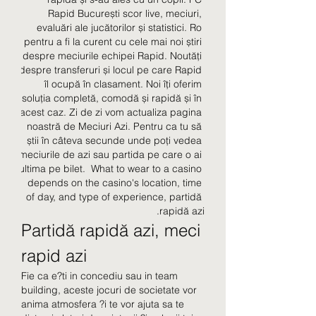
Rapid București scor live, meciuri, 
evaluări ale jucătorilor și statistici. Ro 
pentru a fi la curent cu cele mai noi știri 
despre meciurile echipei Rapid. Noutăți 
despre transferuri și locul pe care Rapid 
îl ocupă în clasament. Noi îți oferim 
soluția completă, comodă și rapidă și în 
acest caz. Zi de zi vom actualiza pagina 
noastră de Meciuri Azi. Pentru ca tu să 
știi în câteva secunde unde poți vedea 
meciurile de azi sau partida pe care o ai 
ultima pe bilet.  What to wear to a casino 
depends on the casino's location, time 
of day, and type of experience, partidă 
rapidă azi.
Partidă rapidă azi, meci 
rapid azi
Fie ca e?ti in concediu sau in team 
building, aceste jocuri de societate vor 
anima atmosfera ?i te vor ajuta sa te 