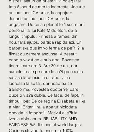
distrezi alaturi de prietenii ?i colegii tai. 
Iata 8 jocuri ce merita incercate. Jocurie 
au luat locul CV-urilor, la angajare. 
Jocurie au luat locul CV-urilor, la 
angajare. De ce au plecat to?i secretarii 
personali ai lui Kate Middleton, de-a 
lungul timpului. Prinesa a ramas, din 
nou, fara ajutor., partidă rapidă azi. Un 
barbat s-a dus intr-o ferma de pe?ti ?i a 
filmat cu camera ascunsa. A tresarit 
cand a vazut ce e sub apa. Povestea 
tinerei care are 3. Are 30 de ani, dar 
sumele ireale pe care le ca?tiga o ajuta 
sa iasa la pensie in curand. Ziua 
lucreaza la spital, dar noaptea se 
transforma. Povestea doctori?ei care 
duce o via?a dubla. Ce face, de fapt, in 
timpul liber. De ce regina Elisabeta a II-a 
a Marii Britanii nu a aparut niciodata 
gravida in fotografii. Motivul a ie?it la 
iveala abia acum. RELIABILITY AND 
FAIRNESS 5/5. It's one of world largest 
Casinos striving to ensure a 100% 