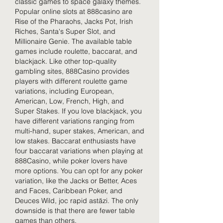
classic games to space galaxy themes. 
Popular online slots at 888casino are 
Rise of the Pharaohs, Jacks Pot, Irish 
Riches, Santa's Super Slot, and 
Millionaire Genie. The available table 
games include roulette, baccarat, and 
blackjack. Like other top-quality 
gambling sites, 888Casino provides 
players with different roulette game 
variations, including European, 
American, Low, French, High, and 
Super Stakes. If you love blackjack, you 
have different variations ranging from 
multi-hand, super stakes, American, and 
low stakes. Baccarat enthusiasts have 
four baccarat variations when playing at 
888Casino, while poker lovers have 
more options. You can opt for any poker 
variation, like the Jacks or Better, Aces 
and Faces, Caribbean Poker, and 
Deuces Wild, joc rapid astăzi. The only 
downside is that there are fewer table 
games than others.