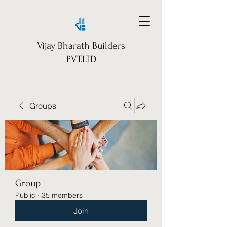
Vijay Bharath Builders
PVT.LTD
Groups
Group
Public
·
35 members
Join