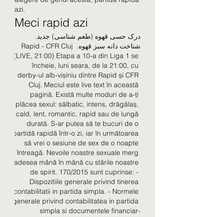
azi.
Meci rapid azi
درک حسی قهوه (طعم شناسی) جدید. 
شناخت دانه سبز قهوه. Rapid - CFR Cluj 
(LIVE, 21:00) Etapa a 10-a din Liga 1 se 
încheie, luni seara, de la 21:00, cu 
derby-ul alb-vișiniu dintre Rapid și CFR 
Cluj. Meciul este live text în această 
pagină. Există multe moduri de a-ți 
plăcea sexul: sălbatic, intens, drăgălaș, 
cald, lent, romantic, rapid sau de lungă 
durată. S-ar putea să te bucuri de o 
partidă rapidă într-o zi, iar în următoarea 
să vrei o sesiune de sex de o noapte 
întreagă. Nevoile noastre sexuale merg 
adesea mână în mână cu stările noastre 
de spirit. 170/2015 sunt cuprinse: - 
Dispozitiile generale privind tinerea 
contabilitatii in partida simpla. - Normele 
generale privind contabilitatea in partida 
simpla si documentele finan­ciar-