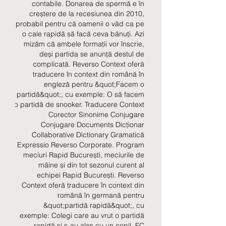
contabile. Donarea de spermă e în 
creștere de la recesiunea din 2010, 
probabil pentru că oamenii o văd ca pe 
o cale rapidă să facă ceva bănuți. Azi 
mizăm că ambele formații vor înscrie, 
deși partida se anunță destul de 
complicată. Reverso Context oferă 
traducere în context din română în 
engleză pentru &quot;Facem o 
partidă&quot;, cu exemple: O să facem 
o partidă de snooker. Traducere Context 
Corector Sinonime Conjugare 
Conjugare Documents Dicționar 
Collaborative Dictionary Gramatică 
Expressio Reverso Corporate. Program 
meciuri Rapid București, meciurile de 
mâine și din tot sezonul curent al 
echipei Rapid București. Reverso 
Context oferă traducere în context din 
română în germană pentru 
&quot;partidă rapidă&quot;, cu 
exemple: Colegi care au vrut o partidă 
rapidă și s-au ales cu un copil. FC 