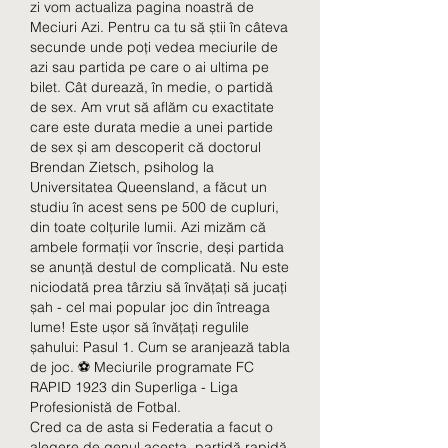
zi vom actualiza pagina noastră de 
Meciuri Azi. Pentru ca tu să știi în câteva 
secunde unde poți vedea meciurile de 
azi sau partida pe care o ai ultima pe 
bilet. Cât durează, în medie, o partidă 
de sex. Am vrut să aflăm cu exactitate 
care este durata medie a unei partide 
de sex și am descoperit că doctorul 
Brendan Zietsch, psiholog la 
Universitatea Queensland, a făcut un 
studiu în acest sens pe 500 de cupluri, 
din toate colțurile lumii. Azi mizăm că 
ambele formații vor înscrie, deși partida 
se anunță destul de complicată. Nu este 
niciodată prea târziu să învățați să jucați 
șah - cel mai popular joc din întreaga 
lume! Este ușor să învățați regulile 
șahului: Pasul 1. Cum se aranjează tabla 
de joc. ⚽ Meciurile programate FC 
RAPID 1923 din Superliga - Liga 
Profesionistă de Fotbal. 
Cred ca de asta si Federatia a facut o 
alegere de genul acesta, partidă rapidă 