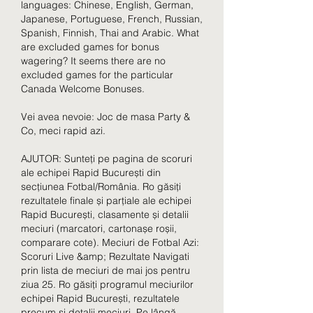
languages: Chinese, English, German, 
Japanese, Portuguese, French, Russian, 
Spanish, Finnish, Thai and Arabic. What 
are excluded games for bonus 
wagering? It seems there are no 
excluded games for the particular 
Canada Welcome Bonuses.
Vei avea nevoie: Joc de masa Party & 
Co, meci rapid azi.
AJUTOR: Sunteți pe pagina de scoruri 
ale echipei Rapid București din 
secțiunea Fotbal/România. Ro găsiți 
rezultatele finale și parțiale ale echipei 
Rapid București, clasamente și detalii 
meciuri (marcatori, cartonașe roșii, 
comparare cote). Meciuri de Fotbal Azi:  
Scoruri Live &amp; Rezultate Navigati 
prin lista de meciuri de mai jos pentru 
ziua 25. Ro găsiți programul meciurilor 
echipei Rapid București, rezultatele 
precum și detalii meciuri. Pe lângă 