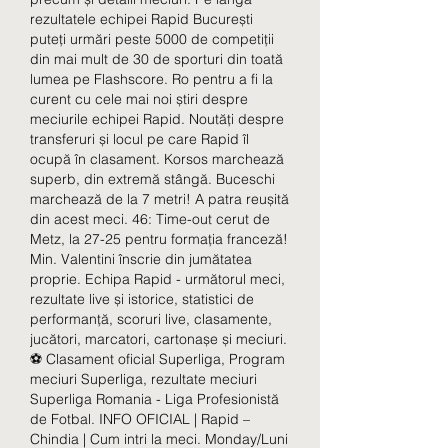
rezultatele echipei Rapid București 
puteți urmări peste 5000 de competiții 
din mai mult de 30 de sporturi din toată 
lumea pe Flashscore. Ro pentru a fi la 
curent cu cele mai noi știri despre 
meciurile echipei Rapid. Noutăți despre 
transferuri și locul pe care Rapid îl 
ocupă în clasament. Korsos marchează 
superb, din extremă stângă. Buceschi 
marchează de la 7 metri! A patra reușită 
din acest meci. 46: Time-out cerut de 
Metz, la 27-25 pentru formația franceză! 
Min. Valentini înscrie din jumătatea 
proprie. Echipa Rapid - următorul meci, 
rezultate live și istorice, statistici de 
performanță, scoruri live, clasamente, 
jucători, marcatori, cartonașe și meciuri. 
⚽ Clasament oficial Superliga, Program 
meciuri Superliga, rezultate meciuri 
Superliga Romania - Liga Profesionistă 
de Fotbal. INFO OFICIAL | Rapid – 
Chindia | Cum intri la meci. Monday/Luni 