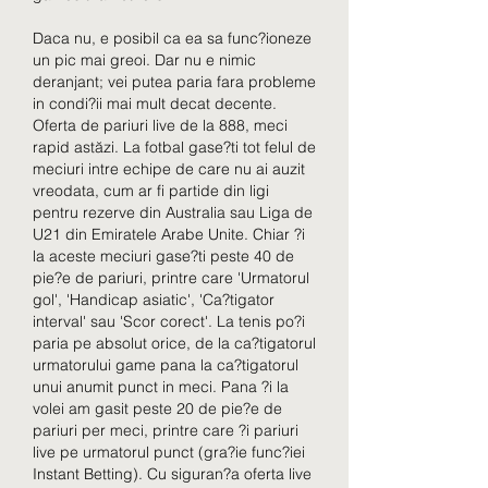
Daca nu, e posibil ca ea sa func?ioneze 
un pic mai greoi. Dar nu e nimic 
deranjant; vei putea paria fara probleme 
in condi?ii mai mult decat decente. 
Oferta de pariuri live de la 888, meci 
rapid astăzi. La fotbal gase?ti tot felul de 
meciuri intre echipe de care nu ai auzit 
vreodata, cum ar fi partide din ligi 
pentru rezerve din Australia sau Liga de 
U21 din Emiratele Arabe Unite. Chiar ?i 
la aceste meciuri gase?ti peste 40 de 
pie?e de pariuri, printre care 'Urmatorul 
gol', 'Handicap asiatic', 'Ca?tigator 
interval' sau 'Scor corect'. La tenis po?i 
paria pe absolut orice, de la ca?tigatorul 
urmatorului game pana la ca?tigatorul 
unui anumit punct in meci. Pana ?i la 
volei am gasit peste 20 de pie?e de 
pariuri per meci, printre care ?i pariuri 
live pe urmatorul punct (gra?ie func?iei 
Instant Betting). Cu siguran?a oferta live 