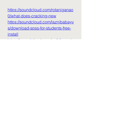
https://soundcloud.com/rotaniganao
0/what-does-cracking-new
https://soundcloud.com/laznibabayv
s/download-spss-for-students-free-
install
https://soundcloud.com/quikilpare1
972/quick-heal-total-security-
lifetime-crack-free-download
https://soundcloud.com/dighaexcon
fza/the-kismat-downpatrick-menu
0
0
コメントを追加…
About
Welcome to the group! You can