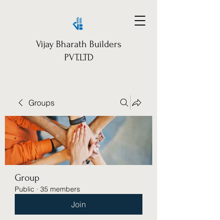
Vijay Bharath Builders
PVT.LTD
Groups
Group
Public
·
35 members
Join