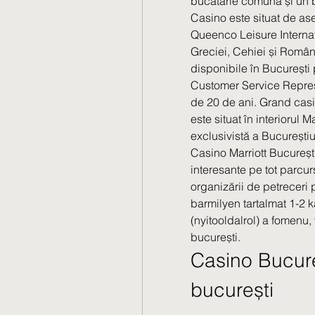
bucătărie comună și un b
Casino este situat de ase
Queenco Leisure Internat
Greciei, Cehiei și Români
disponibile în București 
Customer Service Represen
de 20 de ani. Grand casin
este situat în interiorul 
exclusivistă a Bucureștiu
Casino Marriott Bucureș
interesante pe tot parcurs
organizării de petreceri 
barmilyen tartalmat 1-2 ka
(nyitooldalrol) a fomenu,
bucurești.
Casino Bucureș
bucurești