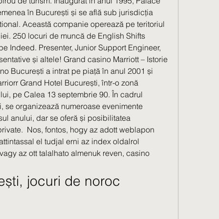
irou de turism. Inaugurat în anul 1995, Palace 
menea în București și se află sub jurisdicția 
ional. Această companie operează pe teritoriul 
ei. 250 locuri de muncă de English Shifts 
pe Indeed. Presenter, Junior Support Engineer, 
tative și altele! Grand casino Marriott – Istorie 
o București a intrat pe piață în anul 2001 și 
Marriorr Grand Hotel București, într-o zonă 
lui, pe Calea 13 septembrie 90. În cadrul 
ti, se organizează numeroase evenimente 
ul anului, dar se oferă și posibilitatea 
private.  Nos, fontos, hogy az adott weblapon 
ttintassal el tudjal erni az index oldalrol 
 vagy az ott talalhato almenuk reven, casino 
ti, jocuri de noroc 