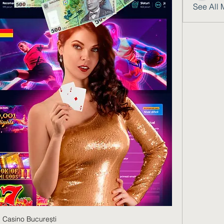
See All 
Casino București