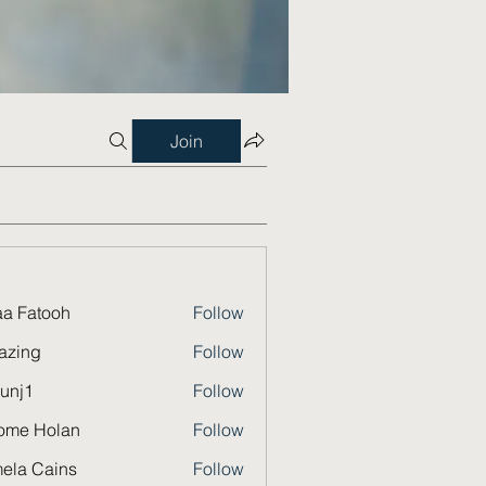
Join
a Fatooh
Follow
azing
Follow
unj1
Follow
ome Holan
Follow
ela Cains
Follow
Cains