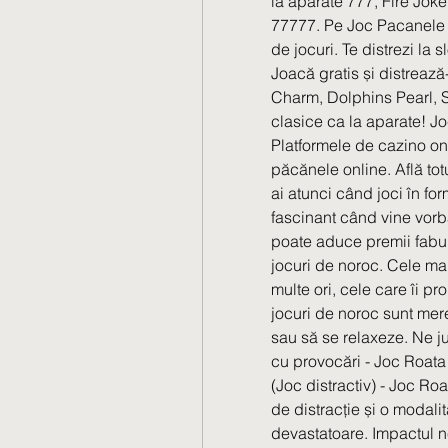
la aparate 777, Fire Joke
7️7️7️7️7️. Pe Joc Pacanele 
de jocuri. Te distrezi la s
Joacă gratis și distrează
Charm, Dolphins Pearl, S
clasice ca la aparate! Jo
Platformele de cazino onli
păcănele online. Află tot
ai atunci când joci în for
fascinant când vine vorba
poate aduce premii fabulo
jocuri de noroc. Cele mai
multe ori, cele care îi pr
jocuri de noroc sunt mere
sau să se relaxeze. Ne ju
cu provocări - Joc Roata 
(Joc distractiv) - Joc Ro
de distracție și o modalit
devastatoare. Impactul neg