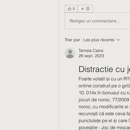
0
Rédigez un commentaire...
Trier par :
Les plus récents
Tamela Cains
26 sept. 2023
Distractie cu 
Foarte volatil și cu un R
online construit pe o gril
10. 014x în bonusul cu ru
jocuri de noroc. 77/2009 
noroc, cu modificarile si 
recunoști că este ceva f
punctulețe pe el și care 
poveștile - Joc de miscar