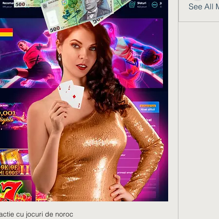
See All 
ractie cu jocuri de noroc