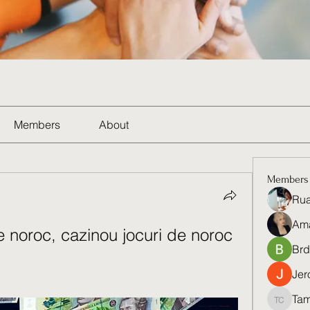
Members
About
Members
Rua
Am
de noroc, cazinou jocuri de noroc
Brd
Jer
Tam
Tamela 