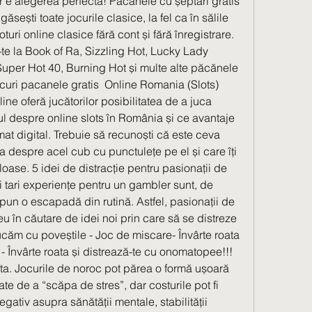
r e alegerea perfectă! Pacanele cu șeptari gratis 
găsești toate jocurile clasice, la fel ca în sălile 
loturi online clasice fără cont și fără înregistrare. 
-te la Book of Ra, Sizzling Hot, Lucky Lady 
uper Hot 40, Burning Hot și multe alte păcănele 
curi pacanele gratis  Online Romania (Slots) 
ne oferă jucătorilor posibilitatea de a juca 
ul despre online slots în România și ce avantaje 
mat digital. Trebuie să recunoști că este ceva 
 despre acel cub cu punctulețe pe el și care îți 
ase. 5 idei de distracție pentru pasionații de 
 tari experiențe pentru un gambler sunt, de 
opun o escapadă din rutină. Astfel, pasionații de 
u în căutare de idei noi prin care să se distreze 
căm cu poveștile - Joc de miscare- Învârte roata 
- Învârte roata și distrează-te cu onomatopee!!! 
ata. Jocurile de noroc pot părea o formă ușoară 
ate de a “scăpa de stres”, dar costurile pot fi 
ativ asupra sănătății mentale, stabilității 