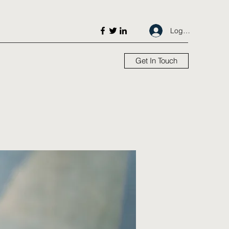
Log In
Get In Touch