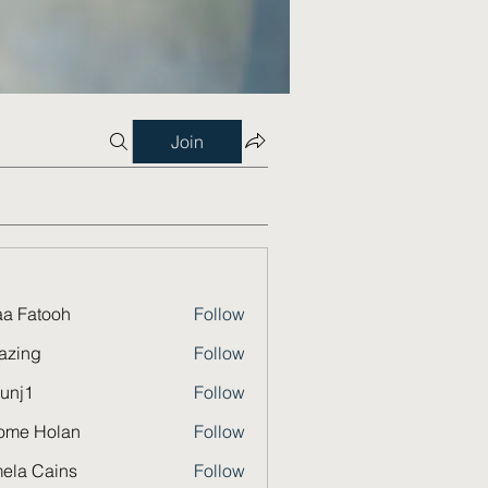
Join
a Fatooh
Follow
azing
Follow
unj1
Follow
ome Holan
Follow
ela Cains
Follow
Cains