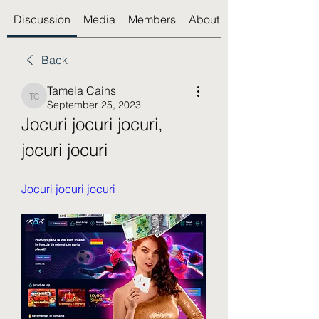
Discussion
Media
Members
About
Back
Tamela Cains
Tamela Cains
September 25, 2023
Jocuri jocuri jocuri, 
jocuri jocuri
Jocuri jocuri jocuri