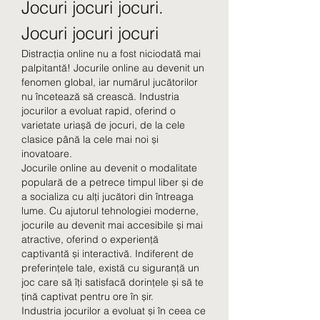
Jocuri jocuri jocuri. 
Jocuri jocuri jocuri
Distracția online nu a fost niciodată mai 
palpitantă! Jocurile online au devenit un 
fenomen global, iar numărul jucătorilor 
nu încetează să crească. Industria 
jocurilor a evoluat rapid, oferind o 
varietate uriașă de jocuri, de la cele 
clasice până la cele mai noi și 
inovatoare.
Jocurile online au devenit o modalitate 
populară de a petrece timpul liber și de 
a socializa cu alți jucători din întreaga 
lume. Cu ajutorul tehnologiei moderne, 
jocurile au devenit mai accesibile și mai 
atractive, oferind o experiență 
captivantă și interactivă. Indiferent de 
preferințele tale, există cu siguranță un 
joc care să îți satisfacă dorințele și să te 
țină captivat pentru ore în șir.
Industria jocurilor a evoluat și în ceea ce 