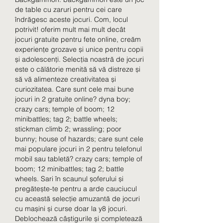
de table cu zaruri pentru cei care 
îndrăgesc aceste jocuri. Com, locul 
potrivit! oferim mult mai mult decât 
jocuri gratuite pentru fete online, creăm 
experiențe grozave și unice pentru copii 
și adolescenți. Selecția noastră de jocuri 
este o călătorie menită să vă distreze și 
să vă alimenteze creativitatea și 
curiozitatea. Care sunt cele mai bune 
jocuri in 2 gratuite online? dyna boy; 
crazy cars; temple of boom; 12 
minibattles; tag 2; battle wheels; 
stickman climb 2; wrassling; poor 
bunny; house of hazards; care sunt cele 
mai populare jocuri in 2 pentru telefonul 
mobil sau tabletă? crazy cars; temple of 
boom; 12 minibattles; tag 2; battle 
wheels. Sari în scaunul șoferului și 
pregătește-te pentru a arde cauciucul 
cu această selecție amuzantă de jocuri 
cu mașini și curse doar la y8 jocuri. 
Deblochează câștigurile și completează 