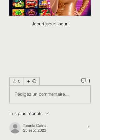
Jocuri jocuri jocuri
1
0
Rédigez un commentaire...
Les plus récents
Tamela Cains
25 sept. 2023