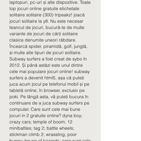
laptopuri, pc-uri și alte dispozitive. Toate 
top jocuri online gratuite etichetate 
solitaire solitaire (300) tripeakz! joacă 
jocuri solitaire la y8. Nu este necesar 
teancul de jocuri, bucură-te de multe 
variante de jocuri de cărți solitaire 
clasice denumite uneori răbdare. 
Încearcă spider, piramidă, golf, junglă, 
și multe alte tipuri de jocuri solitaire. 
Subway surfers a fost creat de sybo în 
2012. Și până astăzi este unul dintre 
cele mai populare jocuri online! subway 
surfers a devenit html5, așa că puteți 
juca acum jocul pe telefonul mobil și pe 
tabletă online, în browser, exclusiv pe 
poki. Pe lângă asta, vă puteți bucura în 
continuare de a juca subway surfers pe 
computer. Care sunt cele mai bune 
jocuri in 2 gratuite online? dyna boy; 
crazy cars; temple of boom; 12 
minibattles; tag 2; battle wheels; 
stickman climb 2; wrassling; poor 
bunny; house of hazards; care sunt cele 