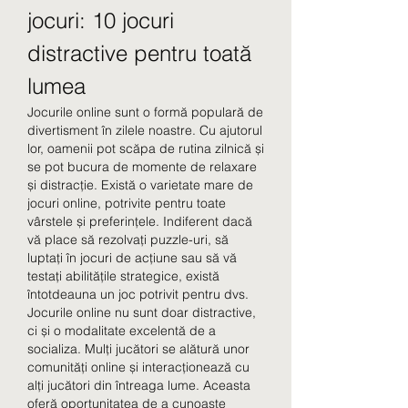
jocuri: 10 jocuri 
distractive pentru toată 
lumea
Jocurile online sunt o formă populară de 
divertisment în zilele noastre. Cu ajutorul 
lor, oamenii pot scăpa de rutina zilnică și 
se pot bucura de momente de relaxare 
și distracție. Există o varietate mare de 
jocuri online, potrivite pentru toate 
vârstele și preferințele. Indiferent dacă 
vă place să rezolvați puzzle-uri, să 
luptați în jocuri de acțiune sau să vă 
testați abilitățile strategice, există 
întotdeauna un joc potrivit pentru dvs.
Jocurile online nu sunt doar distractive, 
ci și o modalitate excelentă de a 
socializa. Mulți jucători se alătură unor 
comunități online și interacționează cu 
alți jucători din întreaga lume. Aceasta 
oferă oportunitatea de a cunoaște 