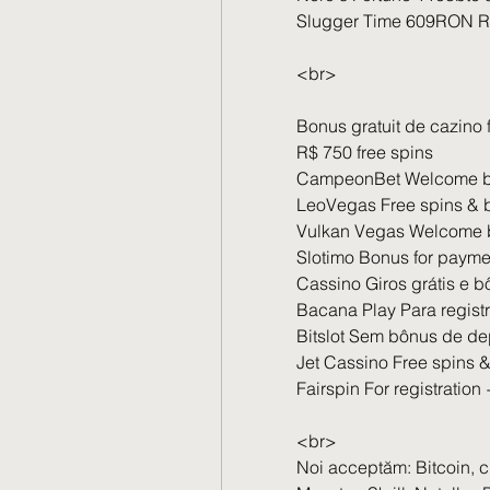
Slugger Time 609RON R
<br>
Bonus gratuit de cazino
R$ 750 free spins
CampeonBet Welcome bo
LeoVegas Free spins & 
Vulkan Vegas Welcome b
Slotimo Bonus for paymen
Cassino Giros grátis e b
Bacana Play Para registr
Bitslot Sem bônus de de
Jet Cassino Free spins &
Fairspin For registration
<br>
Noi acceptăm: Bitcoin, 