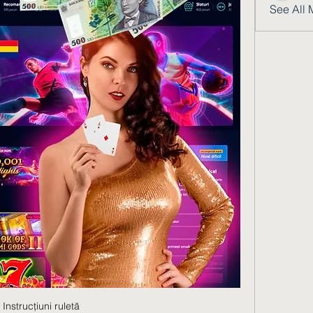
See All 
Instrucțiuni ruletă