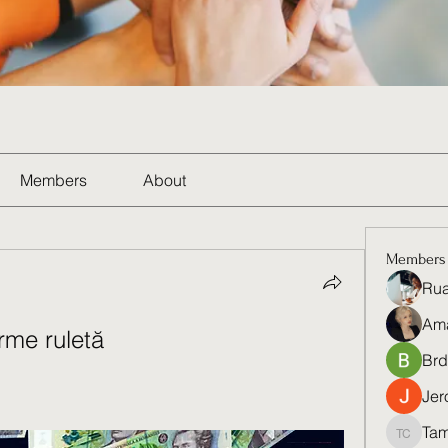
Members
About
Members
Rua
Am
orme ruletă
Brd
Jer
Tam
Tamela 