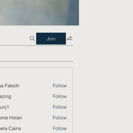
Join
a Fatooh
Follow
azing
Follow
unj1
Follow
ome Holan
Follow
ela Cains
Follow
Cains