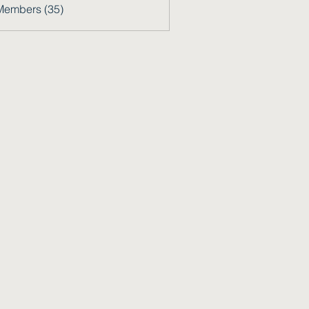
Members (35)