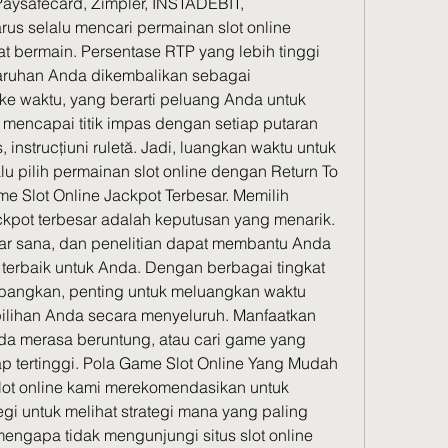
, Paysafecard, Zimpler, INSTADEBIT, 
 selalu mencari permainan slot online 
t bermain. Persentase RTP yang lebih tinggi 
taruhan Anda dikembalikan sebagai 
e waktu, yang berarti peluang Anda untuk 
mencapai titik impas dengan setiap putaran 
 instrucțiuni ruletă. Jadi, luangkan waktu untuk 
lu pilih permainan slot online dengan Return To 
ame Slot Online Jackpot Terbesar. Memilih 
ckpot terbesar adalah keputusan yang menarik. 
uar sana, dan penelitian dapat membantu Anda 
erbaik untuk Anda. Dengan berbagai tingkat 
bangkan, penting untuk meluangkan waktu 
lihan Anda secara menyeluruh. Manfaatkan 
nda merasa beruntung, atau cari game yang 
p tertinggi. Pola Game Slot Online Yang Mudah 
lot online kami merekomendasikan untuk 
i untuk melihat strategi mana yang paling 
engapa tidak mengunjungi situs slot online 