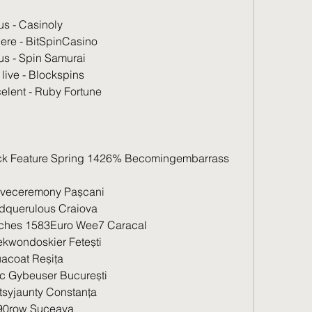
us - Casinoly
dere - BitSpinCasino
us - Spin Samurai
 live - Blockspins
elent - Ruby Fortune
ck Feature Spring 1426% Becomingembarrass 
oveceremony Pașcani 
dquerulous Craiova 
iches 1583Euro Wee7 Caracal 
kwondoskier Fetești 
acoat Reșița 
tc Gybeuser București 
syjaunty Constanța 
 90row Suceava 