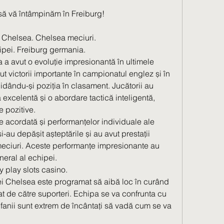
ă vă întâmpinăm în Freiburg!
e Chelsea. Chelsea meciuri.
hipei. Freiburg germania.
a avut o evoluție impresionantă în ultimele 
t victorii importante în campionatul englez și în 
dându-și poziția în clasament. Jucătorii au 
 excelentă și o abordare tactică inteligentă, 
e pozitive.
e acordată și performanțelor individuale ale 
 și-au depășit așteptările și au avut prestații 
meciuri. Aceste performanțe impresionante au 
neral al echipei.
y play slots casino.
i Chelsea este programat să aibă loc în curând 
at de către suporteri. Echipa se va confrunta cu 
 fanii sunt extrem de încântați să vadă cum se va 