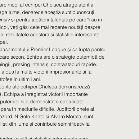
are meci al echipei Chelsea atrage atenția 
reaga lume, deoarece aceștia sunt cunoscuți 
ensiv și pentru jucătorii talentați pe care îi au în 
col, veți găsi cele mai recente noutăți despre 
 rezultatele acestora și statistici interesante 
pei.
 clasamentului Premier League și se luptă pentru 
ecare sezon. Echipa are o strategie puternică de 
ngii, presing intens și contraatacuri rapide. 
 dus la multe victorii impresionante și la 
ofee în ultimii ani.
ecente ale echipei Chelsea demonstrează 
 Echipa a înregistrat victorii importante 
puternici și a demonstrat o capacitate 
ra în meciurile dificile. Jucătorii cheie ai 
ard, N'Golo Kanté și Alvaro Morata, sunt 
liști din lume și contribuie semnificativ la 
ilor, există și statistici interesante care 