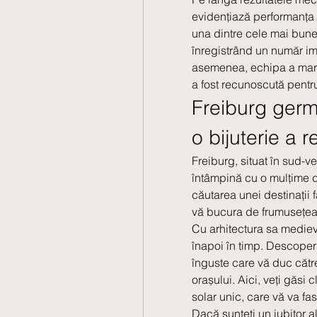
evidențiază performanța
una dintre cele mai bune 
înregistrând un număr imp
asemenea, echipa a marca
a fost recunoscută pentr
Freiburg germ
o bijuterie a 
Freiburg, situat în sud-v
întâmpină cu o mulțime de
căutarea unei destinații 
vă bucura de frumusețea ș
Cu arhitectura sa medieva
înapoi în timp. Descoperiț
înguste care vă duc către 
orașului. Aici, veți găsi 
solar unic, care vă va fa
Dacă sunteți un iubitor al 