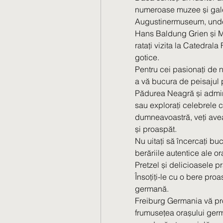
numeroase muzee și galeri
Augustinermuseum, unde 
Hans Baldung Grien și M
ratați vizita la Catedrala
gotice.
Pentru cei pasionați de n
a vă bucura de peisajul p
Pădurea Neagră și admiraț
sau explorați celebrele c
dumneavoastră, veți avea
și proaspăt.
Nu uitați să încercați buc
berăriile autentice ale o
Pretzel și delicioasele pr
Însoțiți-le cu o bere proa
germană.
Freiburg Germania vă pro
frumusețea orașului german