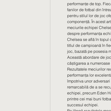
performanțe de top. Fiec
fanilor de fotbal din înt
pentru stilul lor de joc of
componență. În acest arti
meciurile echipei Chelsea,
despre performanța echi
Chelsea se află în topul
titlul de campioană în fi
joc, bazată pe posesia mi
Această abordare de joc a
câștigarea a numeroase tr
Rezultatele meciurilor r
performanța lor excelentă.
împotriva unor adversari 
remarcabilă de a se recupe
echipei, precum Eden Haz
printre cei mai buni fotba
succesul echipei.
Pe lângă rezultatele meciur