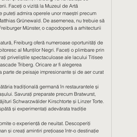
i. Faceți o vizită la Muzeul de Artă 
puteți admira operele unor maeștri precum 
atthias Grünewald. De asemenea, nu trebuie să 
 Freiburger Münster, o capodoperă a arhitecturii 
atură, Freiburg oferă numeroase oportunități de 
itoresc al Munților Negri. Faceți o plimbare prin 
i priveliștile spectaculoase ale lacului Titisee 
ascade Triberg. Oricare ar fi alegerea 
 parte de peisaje impresionante și de aer curat 
ătăria tradițională germană în restaurantele și 
rașului. Savurați preparate precum Bratwurst, 
ăjituri Schwarzwälder Kirschtorte și Linzer Torte. 
spătă și experimentați adevărata tradiție 
mite o experiență de neuitat. Descoperiți 
 și creați amintiri prețioase într-o destinație 