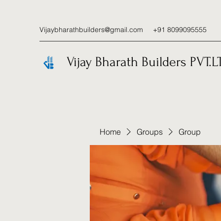
Vijaybharathbuilders@gmail.com
+91 8099095555
Vijay Bharath Builders PVT.L
Home
Groups
Group