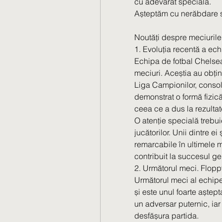
cu adevărat specială.
Așteptăm cu nerăbdare s
Noutăți despre meciuril
1. Evoluția recentă a ec
Echipa de fotbal Chelsea 
meciuri. Aceștia au obținu
Liga Campionilor, consoli
demonstrat o formă fizică
ceea ce a dus la rezultat
O atenție specială trebui
jucătorilor. Unii dintre ei
remarcabile în ultimele 
contribuit la succesul ge
2. Următorul meci. Flopp
Următorul meci al echipe
și este unul foarte aștept
un adversar puternic, iar
desfășura partida.