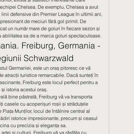
 echipei Chelsea. De exemplu, Chelsea a avut 
linii defensive din Premier League în ultimii ani, 
resionant de meciuri fără gol primit. De 
t un număr mare de goluri în fiecare sezon și 
u abilitatea sa de a marca goluri spectaculoase.
ania. Freiburg, Germania - 
regiunii Schwarzwald
estul Germaniei, este un oraș pitoresc ce vă 
 atracții turistice remarcabile. Dacă sunteți în 
fascinante, Freiburg este locul perfect pentru a 
i istoria acestui oraș.
lă bine păstrată, Freiburg vă va transporta 
i casele cu acoperișuri roșii și străduțele 
Piața Munților, locul de întâlnire central al 
clădiri istorice impresionante, precum și ceasul 
scina cu precizia și eleganța sa.
artei și culturii, Freiburg vă va răsfăța cu 