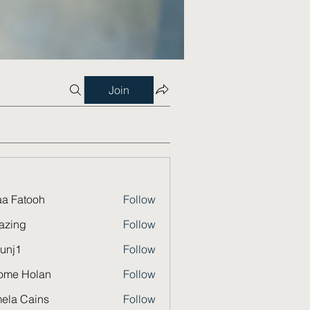
Join
a Fatooh
Follow
azing
Follow
unj1
Follow
ome Holan
Follow
ela Cains
Follow
Cains