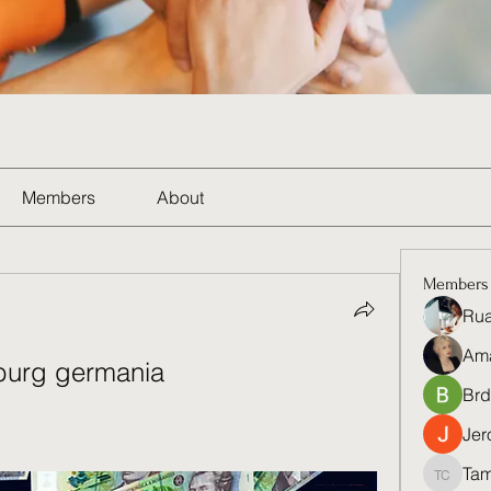
Members
About
Members
Rua
Am
iburg germania
Brd
Jer
Tam
Tamela 