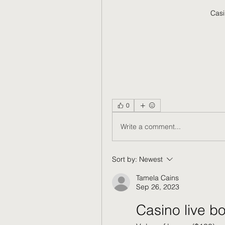
Casi
0
Write a comment...
Sort by:
Newest
Tamela Cains
Sep 26, 2023
Casino live b