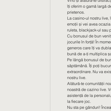
Vino și alătură-te distrac
îți oferim o gamă largă de
prietenos.
La casino-ul nostru live,
emoții și vei avea ocazia 
ruleta, blackjack-ul sau p
Cu bonusul de bun venit 
jocurile în forță! În mome
generos care îți va dubl
bună de a-ți multiplica ș
Pe lângă bonusul de bun ve
săptămână. Îți poți bucura
extraordinare. Nu va exis
nostru live.
Alătură-te comunității noa
noastră de cazino live. Vei
asistență de la personalul
la fiecare joc.
Nu sta pe gânduri! Încea