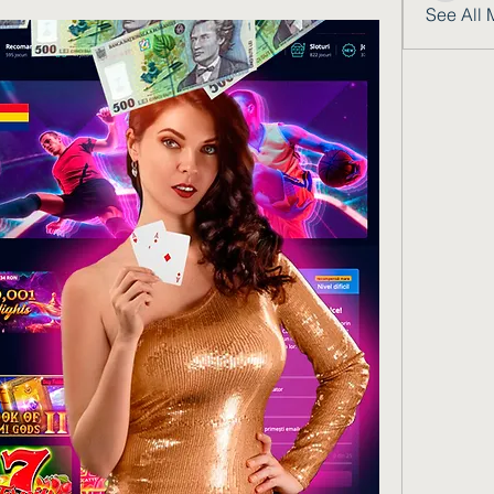
See All 