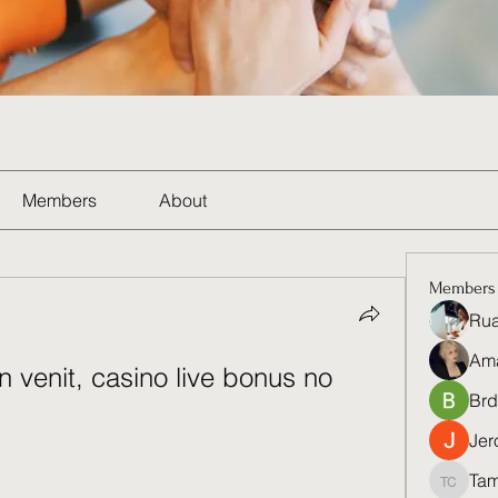
Members
About
Members
Rua
Am
 venit, casino live bonus no 
Brd
Jer
Tam
Tamela 