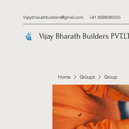
Vijaybharathbuilders@gmail.com
+91 8099095555
Vijay Bharath Builders PVT.L
Home
Groups
Group