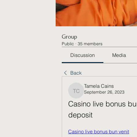
Group
Public
·
35 members
Discussion
Media
Back
Tamela Cains
September 26, 2023
Tamela Cains
Casino live bonus bun
deposit
Casino live bonus bun venit