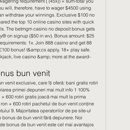
wagering requirement ( {45x}) = sum-total you 
u will, therefore, have to wager $4500 using 
an withdraw your winnings. Exclusive $100 no 
ed the top 10 online casino sites with quick 
s. The betmgm casino no deposit bonus gets 
y® on signup ($50 in wv). Bonus amount: $25 
requirements: 1x. Join 888 casino and get 88 
£100 bonus! t&amp;cs apply, 18+ play safe. 
ackjack, live casino &amp; more at the award-
onus bun venit
venit exclusive, care îți oferă: bani gratis rotiri 
plarea primei depuneri mai mult info 1 100% 
+ 600 rotiri gratis joacă mai mult la prima 
on + 600 rotiri pachetul de bun venit conține 
tului 9. Majoritatea operatorilor de pe site-ul 
 bonus de bun venit fără depunere. Noi 
de bonus de bun venit este cel mai avantajos 