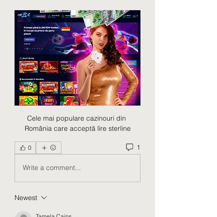
Cele mai populare cazinouri din 
România care acceptă lire sterline
1
0
Write a comment...
Newest
Tamela Cains