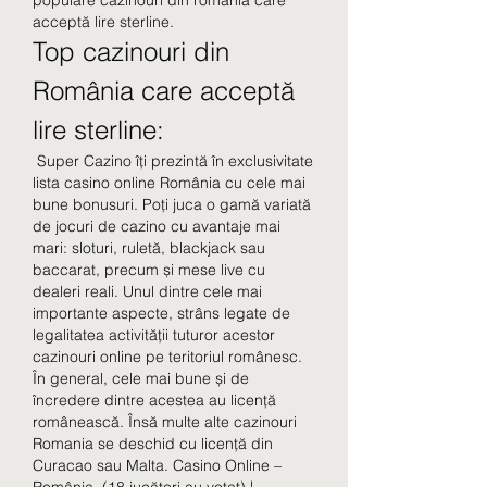
acceptă lire sterline.
Top cazinouri din 
România care acceptă 
lire sterline:
 Super Cazino îți prezintă în exclusivitate 
lista casino online România cu cele mai 
bune bonusuri. Poți juca o gamă variată 
de jocuri de cazino cu avantaje mai 
mari: sloturi, ruletă, blackjack sau 
baccarat, precum și mese live cu 
dealeri reali. Unul dintre cele mai 
importante aspecte, strâns legate de 
legalitatea activității tuturor acestor 
cazinouri online pe teritoriul românesc. 
În general, cele mai bune și de 
încredere dintre acestea au licență 
românească. Însă multe alte cazinouri 
Romania se deschid cu licență din 
Curacao sau Malta. Casino Online – 
România. (18 jucători au votat) | 