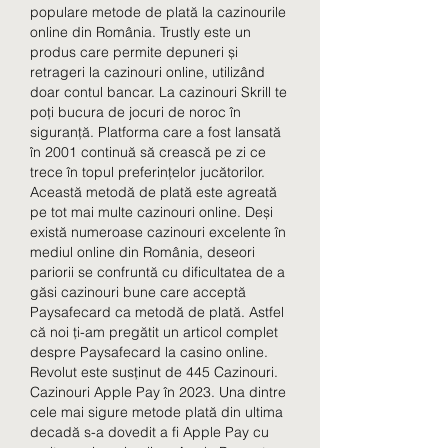
populare metode de plată la cazinourile 
online din România. Trustly este un 
produs care permite depuneri și 
retrageri la cazinouri online, utilizând 
doar contul bancar. La cazinouri Skrill te 
poți bucura de jocuri de noroc în 
siguranță. Platforma care a fost lansată 
în 2001 continuă să crească pe zi ce 
trece în topul preferințelor jucătorilor. 
Această metodă de plată este agreată 
pe tot mai multe cazinouri online. Deși 
există numeroase cazinouri excelente în 
mediul online din România, deseori 
pariorii se confruntă cu dificultatea de a 
găsi cazinouri bune care acceptă 
Paysafecard ca metodă de plată. Astfel 
că noi ți-am pregătit un articol complet 
despre Paysafecard la casino online. 
Revolut este susținut de 445 Cazinouri. 
Cazinouri Apple Pay în 2023. Una dintre 
cele mai sigure metode plată din ultima 
decadă s-a dovedit a fi Apple Pay cu 