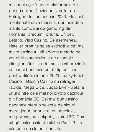
mult mai uşor în toate platformele de 
pariuri online. Cazinouri Neteller cu 
Retragere Instantanee în 2023. Ele sunt 
menționate ceva mai sus, dar includem 
marile companii de gambling din 
România, precum Fortuna, Unibet, 
Betano, Vlad Cazino. De asemenea, 
Neteller promite să se extindă la cât mai 
multe cazinouri, să adopte metode ce 
vor oferi o sumedenie de avantaje 
clienților săi. Lista de mai jos vă prezintă 
cele mai bune site-uri de tip cazinou 
pentru Bitcoin în anul 2023. Lucky Block 
Casino – Bitcoin Casino cu retrageri 
rapide. Mega Dice: Jucați Live Ruletă la 
unul dintre cele mai noi crypto cazinouri 
din România BC. Cel mai bun casino 
păcănele oferă o selecție de sloturi 
mare, jocuri populare, cu speciale, 
megaways, cu jackpot și sloturi 3D. Cum 
să găsești un site de sloturi Pasul 3. La 
site-urile de sloturi licențiate, 