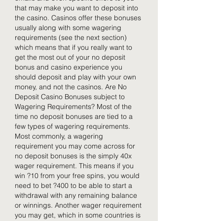
that may make you want to deposit into 
the casino. Casinos offer these bonuses 
usually along with some wagering 
requirements (see the next section) 
which means that if you really want to 
get the most out of your no deposit 
bonus and casino experience you 
should deposit and play with your own 
money, and not the casinos. Are No 
Deposit Casino Bonuses subject to 
Wagering Requirements? Most of the 
time no deposit bonuses are tied to a 
few types of wagering requirements. 
Most commonly, a wagering 
requirement you may come across for 
no deposit bonuses is the simply 40x 
wager requirement. This means if you 
win ?10 from your free spins, you would 
need to bet ?400 to be able to start a 
withdrawal with any remaining balance 
or winnings. Another wager requirement 
you may get, which in some countries is 