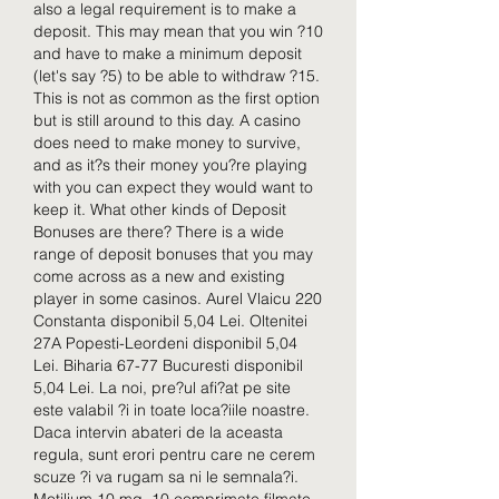
also a legal requirement is to make a 
deposit. This may mean that you win ?10 
and have to make a minimum deposit 
(let's say ?5) to be able to withdraw ?15. 
This is not as common as the first option 
but is still around to this day. A casino 
does need to make money to survive, 
and as it?s their money you?re playing 
with you can expect they would want to 
keep it. What other kinds of Deposit 
Bonuses are there? There is a wide 
range of deposit bonuses that you may 
come across as a new and existing 
player in some casinos. Aurel Vlaicu 220 
Constanta disponibil 5,04 Lei. Oltenitei 
27A Popesti-Leordeni disponibil 5,04 
Lei. Biharia 67-77 Bucuresti disponibil 
5,04 Lei. La noi, pre?ul afi?at pe site 
este valabil ?i in toate loca?iile noastre. 
Daca intervin abateri de la aceasta 
regula, sunt erori pentru care ne cerem 
scuze ?i va rugam sa ni le semnala?i. 
Motilium 10 mg, 10 comprimate filmate, 